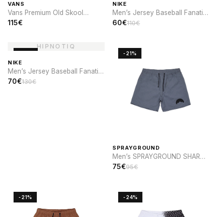
VANS
NIKE
Vans Premium Old Skool
Men’s Jersey Baseball Fanatic
Cocona
x Nike Brooklyn Dodgers
115€
60€
110€
-46%
-21%
NIKE
Men’s Jersey Baseball Fanatic
x Nike Cooperstown St. Louis
70€
130€
CARDINALS
SPRAYGROUND
Men’s SPRAYGROUND SHARK
PARCH SWIM
75€
95€
-21%
-24%