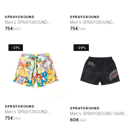
SPRAYGROUND
SPRAYGROUND
Men’s SPRAYGROUND
Men’s SPRAYGROUND
VANQUISH SWIM
VANQUISH SWIM
75€
75€
95€
95€
-21%
-29%
SPRAYGROUND
SPRAYGROUND
Men’s SPRAYGROUND
Men’s SPRAYGROUND SHARK
PERSONAJES DIBUJOS
75€
95€
CENTRAL INFINITY SWIM
60€
85€
ANIMADOS SWIM