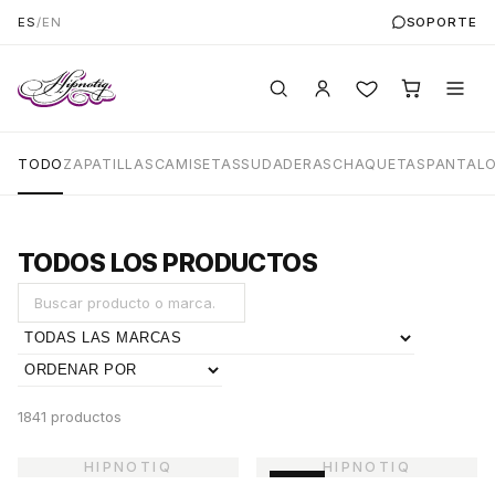
ES
/
EN
SOPORTE
TODO
ZAPATILLAS
CAMISETAS
SUDADERAS
CHAQUETAS
PANTAL
TODOS LOS PRODUCTOS
1841 productos
-45%