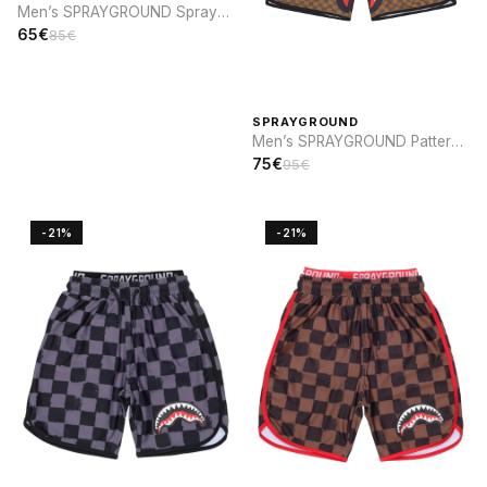
Men’s SPRAYGROUND Spray
sip SWIM
65€
85€
SPRAYGROUND
Men’s SPRAYGROUND Pattern
and Elastic Waistband SWIM
75€
95€
-21%
-21%