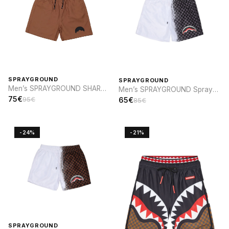
SPRAYGROUND
SPRAYGROUND
Men’s SPRAYGROUND SHARK
Men’s SPRAYGROUND Spray
PARCH SWIM
sip SWIM
75€
95€
65€
85€
-24%
-21%
SPRAYGROUND