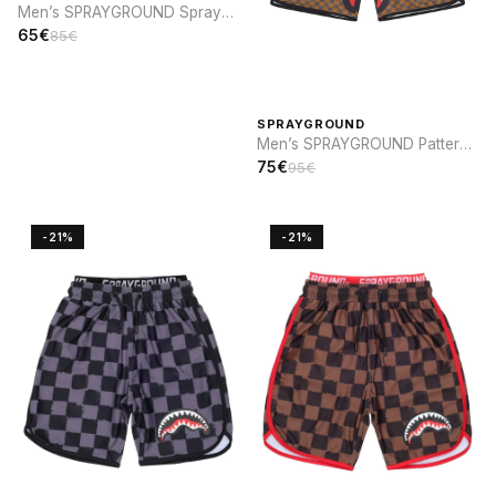
Men’s SPRAYGROUND Spray
sip SWIM
65€
85€
SPRAYGROUND
Men’s SPRAYGROUND Pattern
and Elastic Waistband SWIM
75€
95€
-21%
-21%