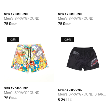
SPRAYGROUND
SPRAYGROUND
Men’s SPRAYGROUND
Men’s SPRAYGROUND
VANQUISH SWIM
VANQUISH SWIM
75€
75€
95€
95€
-21%
-29%
SPRAYGROUND
SPRAYGROUND
Men’s SPRAYGROUND
Men’s SPRAYGROUND SHARK
PERSONAJES DIBUJOS
75€
95€
CENTRAL INFINITY SWIM
60€
85€
ANIMADOS SWIM