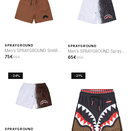
SPRAYGROUND
SPRAYGROUND
Men’s SPRAYGROUND SHARK
Men’s SPRAYGROUND Spray
PARCH SWIM
sip SWIM
75€
95€
65€
85€
-24%
-21%
SPRAYGROUND