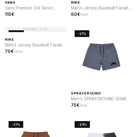
VANS
NIKE
Vans Premium Old Skool
Men’s Jersey Baseball Fanatic
Cocona
x Nike Brooklyn Dodgers
115€
60€
110€
-46%
-21%
NIKE
Men’s Jersey Baseball Fanatic
x Nike Cooperstown St. Louis
70€
130€
CARDINALS
SPRAYGROUND
Men’s SPRAYGROUND SHARK
PARCH SWIM
75€
95€
-21%
-24%