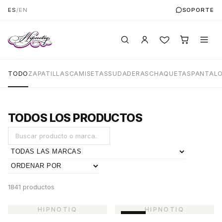
ES
/
EN
SOPORTE
TODO
ZAPATILLAS
CAMISETAS
SUDADERAS
CHAQUETAS
PANTAL
TODOS LOS PRODUCTOS
1841 productos
-45%