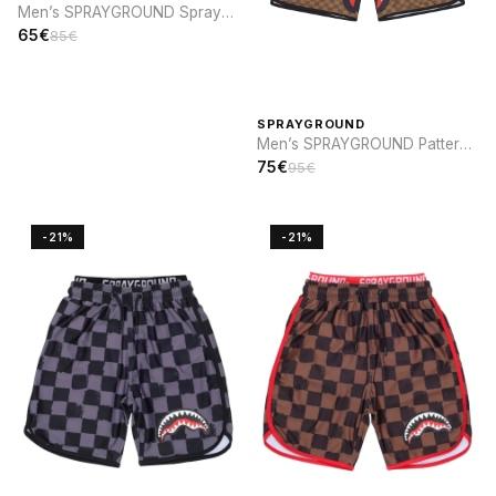
Men’s SPRAYGROUND Spray
sip SWIM
65€
85€
SPRAYGROUND
Men’s SPRAYGROUND Pattern
and Elastic Waistband SWIM
75€
95€
-21%
-21%