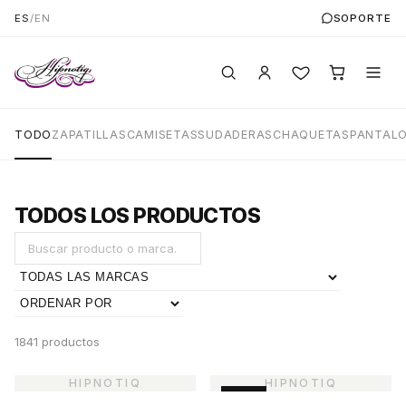
ES
/
EN
SOPORTE
TODO
ZAPATILLAS
CAMISETAS
SUDADERAS
CHAQUETAS
PANTAL
TODOS LOS PRODUCTOS
1841 productos
-45%