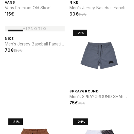
VANS
NIKE
Vans Premium Old Skool
Men’s Jersey Baseball Fanatic
Cocona
x Nike Brooklyn Dodgers
115€
60€
110€
-46%
-21%
NIKE
Men’s Jersey Baseball Fanatic
x Nike Cooperstown St. Louis
70€
130€
CARDINALS
SPRAYGROUND
Men’s SPRAYGROUND SHARK
PARCH SWIM
75€
95€
-21%
-24%