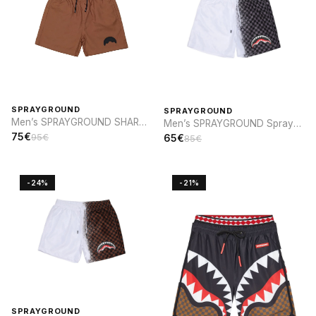
SPRAYGROUND
SPRAYGROUND
Men’s SPRAYGROUND SHARK
Men’s SPRAYGROUND Spray
PARCH SWIM
sip SWIM
75€
95€
65€
85€
-24%
-21%
SPRAYGROUND