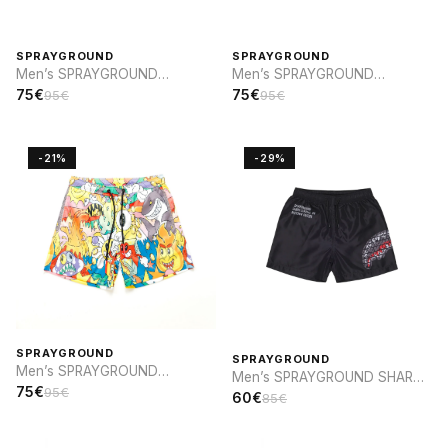
SPRAYGROUND
SPRAYGROUND
Men’s SPRAYGROUND
Men’s SPRAYGROUND
VANQUISH SWIM
VANQUISH SWIM
75€
75€
95€
95€
-21%
-29%
SPRAYGROUND
SPRAYGROUND
Men’s SPRAYGROUND
Men’s SPRAYGROUND SHARK
PERSONAJES DIBUJOS
75€
95€
CENTRAL INFINITY SWIM
60€
85€
ANIMADOS SWIM