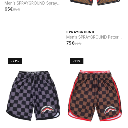
Men’s SPRAYGROUND Spray
sip SWIM
65€
85€
SPRAYGROUND
Men’s SPRAYGROUND Pattern
and Elastic Waistband SWIM
75€
95€
-21%
-21%