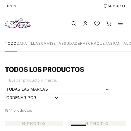
ES
/
EN
SOPORTE
TODO
ZAPATILLAS
CAMISETAS
SUDADERAS
CHAQUETAS
PANTAL
TODOS LOS PRODUCTOS
1841 productos
-45%