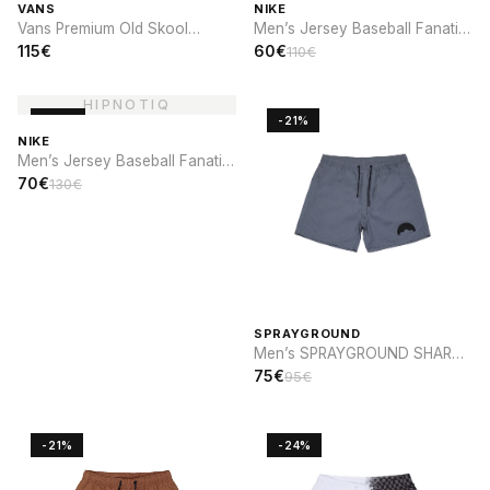
VANS
NIKE
Vans Premium Old Skool
Men’s Jersey Baseball Fanatic
Cocona
x Nike Brooklyn Dodgers
115€
60€
110€
-46%
-21%
NIKE
Men’s Jersey Baseball Fanatic
x Nike Cooperstown St. Louis
70€
130€
CARDINALS
SPRAYGROUND
Men’s SPRAYGROUND SHARK
PARCH SWIM
75€
95€
-21%
-24%