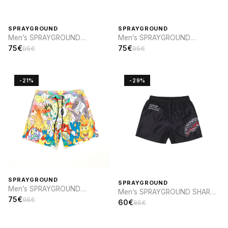
SPRAYGROUND
SPRAYGROUND
Men’s SPRAYGROUND
Men’s SPRAYGROUND
VANQUISH SWIM
VANQUISH SWIM
75€
75€
95€
95€
-21%
-29%
SPRAYGROUND
SPRAYGROUND
Men’s SPRAYGROUND
Men’s SPRAYGROUND SHARK
PERSONAJES DIBUJOS
75€
95€
CENTRAL INFINITY SWIM
60€
85€
ANIMADOS SWIM