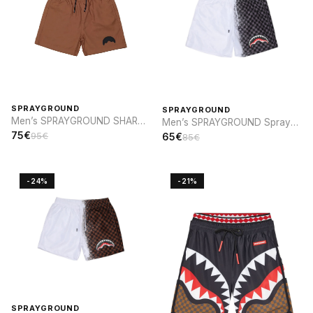
SPRAYGROUND
SPRAYGROUND
Men’s SPRAYGROUND SHARK
Men’s SPRAYGROUND Spray
PARCH SWIM
sip SWIM
75€
95€
65€
85€
-24%
-21%
SPRAYGROUND