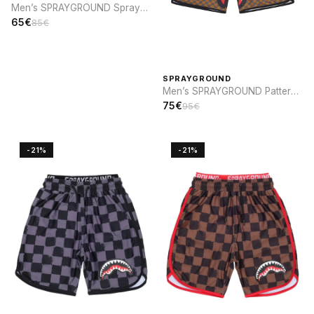
Men’s SPRAYGROUND Spray
sip SWIM
65€
85€
SPRAYGROUND
Men’s SPRAYGROUND Pattern
and Elastic Waistband SWIM
75€
95€
-21%
-21%