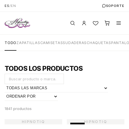
ES
/
EN
SOPORTE
TODO
ZAPATILLAS
CAMISETAS
SUDADERAS
CHAQUETAS
PANTAL
TODOS LOS PRODUCTOS
1841 productos
-45%