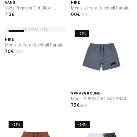
VANS
NIKE
Vans Premium Old Skool
Men’s Jersey Baseball Fanatic
Cocona
x Nike Brooklyn Dodgers
115€
60€
110€
-46%
-21%
NIKE
Men’s Jersey Baseball Fanatic
x Nike Cooperstown St. Louis
70€
130€
CARDINALS
SPRAYGROUND
Men’s SPRAYGROUND SHARK
PARCH SWIM
75€
95€
-21%
-24%