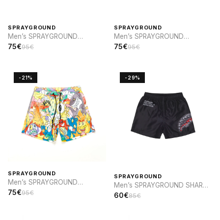
SPRAYGROUND
SPRAYGROUND
Men’s SPRAYGROUND
Men’s SPRAYGROUND
VANQUISH SWIM
VANQUISH SWIM
75€
75€
95€
95€
-21%
-29%
SPRAYGROUND
SPRAYGROUND
Men’s SPRAYGROUND
Men’s SPRAYGROUND SHARK
PERSONAJES DIBUJOS
75€
95€
CENTRAL INFINITY SWIM
60€
85€
ANIMADOS SWIM