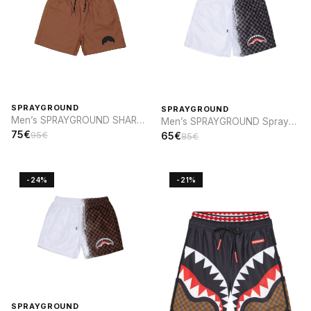
SPRAYGROUND
SPRAYGROUND
Men’s SPRAYGROUND SHARK
Men’s SPRAYGROUND Spray
PARCH SWIM
sip SWIM
75€
95€
65€
85€
-24%
-21%
SPRAYGROUND