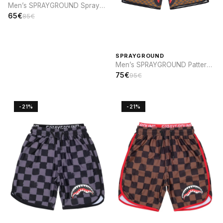
Men’s SPRAYGROUND Spray
sip SWIM
65€
85€
SPRAYGROUND
Men’s SPRAYGROUND Pattern
and Elastic Waistband SWIM
75€
95€
-21%
-21%