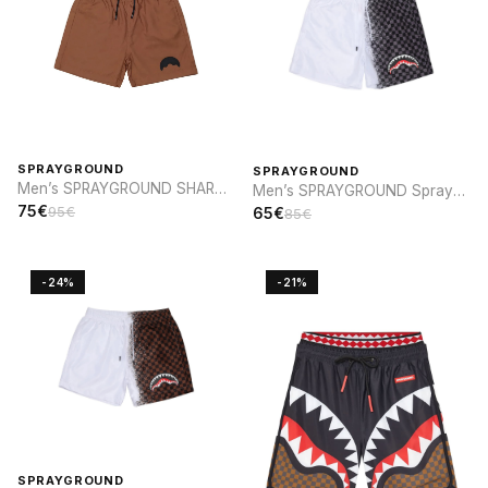
SPRAYGROUND
SPRAYGROUND
Men’s SPRAYGROUND SHARK
Men’s SPRAYGROUND Spray
PARCH SWIM
sip SWIM
75€
95€
65€
85€
-24%
-21%
SPRAYGROUND