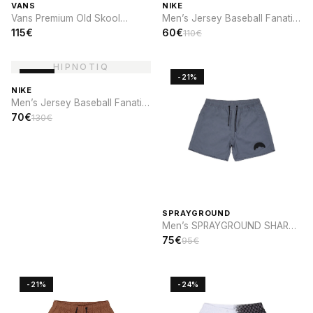
VANS
NIKE
Vans Premium Old Skool
Men’s Jersey Baseball Fanatic
Cocona
x Nike Brooklyn Dodgers
115€
60€
110€
-46%
-21%
NIKE
Men’s Jersey Baseball Fanatic
x Nike Cooperstown St. Louis
70€
130€
CARDINALS
SPRAYGROUND
Men’s SPRAYGROUND SHARK
PARCH SWIM
75€
95€
-21%
-24%