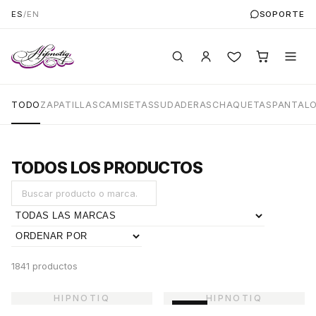
ES
/
EN
SOPORTE
TODO
ZAPATILLAS
CAMISETAS
SUDADERAS
CHAQUETAS
PANTAL
TODOS LOS PRODUCTOS
1841 productos
-45%