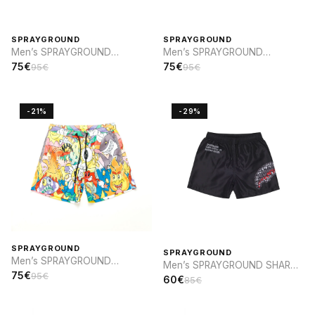
SPRAYGROUND
SPRAYGROUND
Men’s SPRAYGROUND
Men’s SPRAYGROUND
VANQUISH SWIM
VANQUISH SWIM
75€
75€
95€
95€
-21%
-29%
SPRAYGROUND
SPRAYGROUND
Men’s SPRAYGROUND
Men’s SPRAYGROUND SHARK
PERSONAJES DIBUJOS
75€
95€
CENTRAL INFINITY SWIM
60€
85€
ANIMADOS SWIM